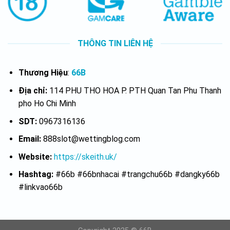
THÔNG TIN LIÊN HỆ
Thương Hiệu
:
66B
Địa chỉ:
114 PHU THO HOA P. PTH Quan Tan Phu Thanh
pho Ho Chi Minh
SDT:
0967316136
Email:
888slot@wettingblog.com
Website:
https://skeith.uk/
Hashtag:
#66b #66bnhacai #trangchu66b #dangky66b
#linkvao66b