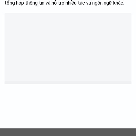
tổng hợp thông tin và hỗ trợ nhiều tác vụ ngôn ngữ khác.