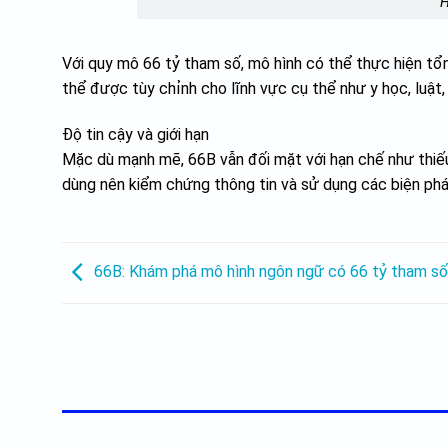
H
Với quy mô 66 tỷ tham số, mô hình có thể thực hiện tổng 
thể được tùy chỉnh cho lĩnh vực cụ thể như y học, luật, 
Độ tin cậy và giới hạn
Mặc dù mạnh mẽ, 66B vẫn đối mặt với hạn chế như thiếu
dùng nên kiểm chứng thông tin và sử dụng các biện pháp
66B: Khám phá mô hình ngôn ngữ có 66 tỷ tham số