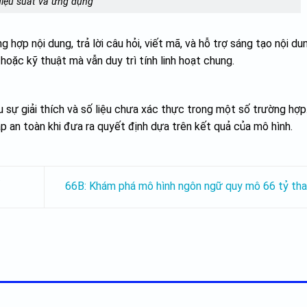
iệu suất và ứng dụng
hợp nội dung, trả lời câu hỏi, viết mã, và hỗ trợ sáng tạo nội du
hoặc kỹ thuật mà vẫn duy trì tính linh hoạt chung.
 sự giải thích và số liệu chưa xác thực trong một số trường hợp
 an toàn khi đưa ra quyết định dựa trên kết quả của mô hình.
66B: Khám phá mô hình ngôn ngữ quy mô 66 tỷ th