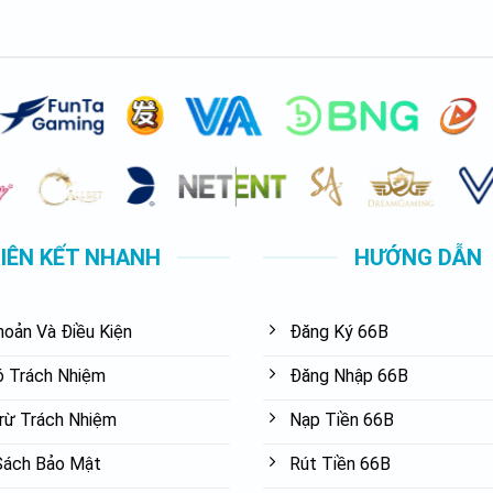
LIÊN KẾT NHANH
HƯỚNG DẪN
hoản Và Điều Kiện
Đăng Ký 66B
ó Trách Nhiệm
Đăng Nhập 66B
rừ Trách Nhiệm
Nạp Tiền 66B
Sách Bảo Mật
Rút Tiền 66B