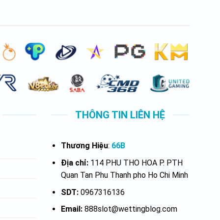
THÔNG TIN LIÊN HỆ
Thương Hiệu
:
66B
Địa chỉ:
114 PHU THO HOA P. PTH
Quan Tan Phu Thanh pho Ho Chi Minh
SDT:
0967316136
Email:
888slot@wettingblog.com