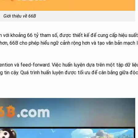
Giới thiệu về 66B
 với khoảng 66 tỷ tham số, được thiết kế để cung cấp hiệu suấ
 hơn, 66B cho phép hiểu ngữ cảnh rộng hơn và tạo văn bản mạch l
tention và feed-forward. Việc huấn luyện dựa trên một tập dữ liệ
g tin cậy. Quá trình huấn luyện được tối ưu để cân bằng giữa độ