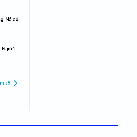
ng. Nó có
. Người
am số