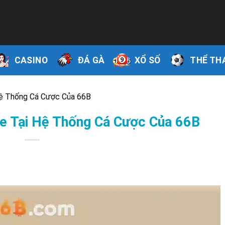
CASINO
ĐÁ GÀ
XỔ SỐ
THỂ TH
Hệ Thống Cá Cược Của 66B
e Tại Hệ Thống Cá Cược Của 66B