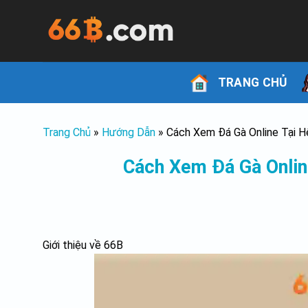
Skip
to
content
TRANG CHỦ
Trang Chủ
»
Hướng Dẫn
»
Cách Xem Đá Gà Online Tại 
Cách Xem Đá Gà Onlin
Giới thiệu về 66B