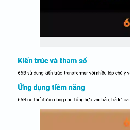
Kiến trúc và tham số
66B sử dụng kiến trúc transformer với nhiều lớp chú ý v
Ứng dụng tiềm năng
66B có thể được dùng cho tổng hợp văn bản, trả lời câu 