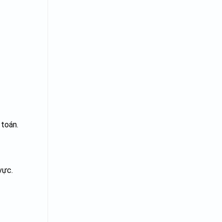
 toán.
vực.