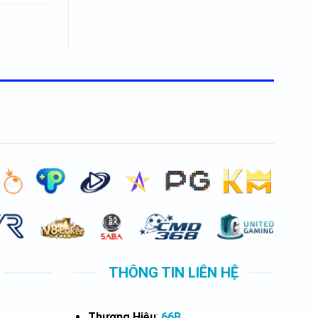
THÔNG TIN LIÊN HỆ
Thương Hiệu
:
66B