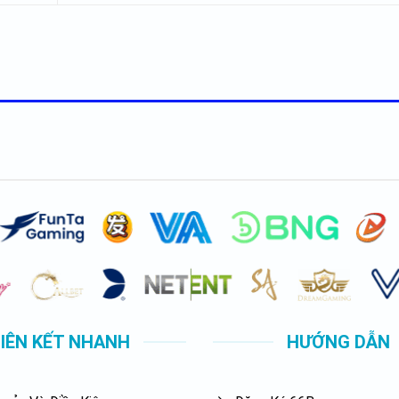
LIÊN KẾT NHANH
HƯỚNG DẪN