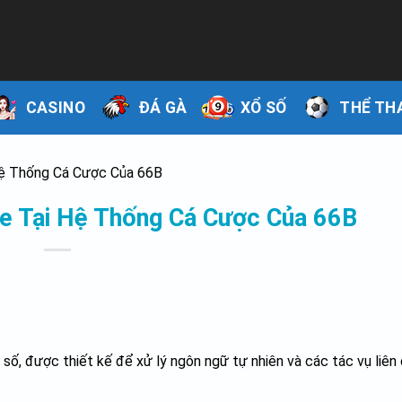
CASINO
ĐÁ GÀ
XỔ SỐ
THỂ TH
Hệ Thống Cá Cược Của 66B
e Tại Hệ Thống Cá Cược Của 66B
ố, được thiết kế để xử lý ngôn ngữ tự nhiên và các tác vụ liên 