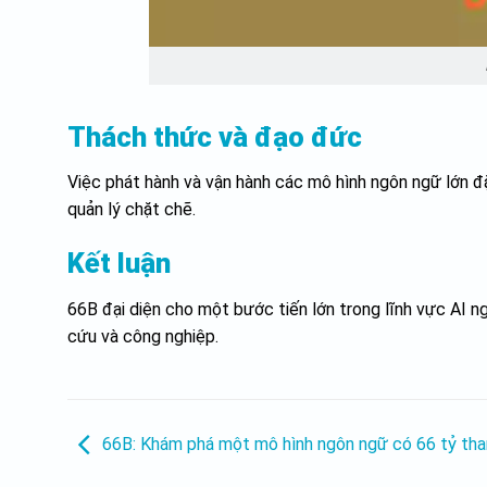
Thách thức và đạo đức
Việc phát hành và vận hành các mô hình ngôn ngữ lớn đặ
quản lý chặt chẽ.
Kết luận
66B đại diện cho một bước tiến lớn trong lĩnh vực AI 
cứu và công nghiệp.
66B: Khám phá một mô hình ngôn ngữ có 66 tỷ th