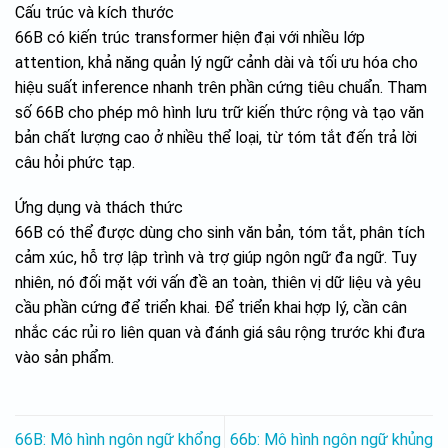
Cấu trúc và kích thước
66B có kiến trúc transformer hiện đại với nhiều lớp
attention, khả năng quản lý ngữ cảnh dài và tối ưu hóa cho
hiệu suất inference nhanh trên phần cứng tiêu chuẩn. Tham
số 66B cho phép mô hình lưu trữ kiến thức rộng và tạo văn
bản chất lượng cao ở nhiều thể loại, từ tóm tắt đến trả lời
câu hỏi phức tạp.
Ứng dụng và thách thức
66B có thể được dùng cho sinh văn bản, tóm tắt, phân tích
cảm xúc, hỗ trợ lập trình và trợ giúp ngôn ngữ đa ngữ. Tuy
nhiên, nó đối mặt với vấn đề an toàn, thiên vị dữ liệu và yêu
cầu phần cứng để triển khai. Để triển khai hợp lý, cần cân
nhắc các rủi ro liên quan và đánh giá sâu rộng trước khi đưa
vào sản phẩm.
66B: Mô hình ngôn ngữ khổng
66b: Mô hình ngôn ngữ khủng