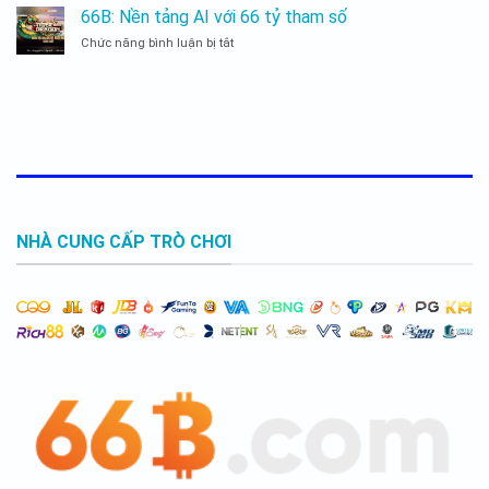
quan
trong
66B: Nền tảng AI với 66 tỷ tham số
và
AI
Chức năng bình luận bị tắt
66B:
ứng
Nền
dụng
tảng
AI
với
66
tỷ
tham
số
NHÀ CUNG CẤP TRÒ CHƠI