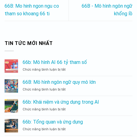
66B: Mo hinh ngon ngu co
66B - Mô hình ngôn ngữ
tham so khoang 66 ti
khổng lồ
TIN TỨC MỚI NHẤT
66b: Mô hình AI 66 tỷ tham số
Chức năng bình luận bị tắt
66b:
Mô
hình
66B: Mô hình ngôn ngữ quy mô lớn
AI
Chức năng bình luận bị tắt
66B:
66
Mô
tỷ
hình
tham
66b: Khái niệm và ứng dụng trong AI
ngôn
số
Chức năng bình luận bị tắt
66b:
ngữ
Khái
quy
niệm
mô
66b: Tổng quan và ứng dụng
và
lớn
Chức năng bình luận bị tắt
66b:
ứng
Tổng
dụng