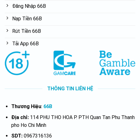
Đăng Nhập 66B
Nạp Tiền 66B
Rút Tiền 66B
Tải App 66B
THÔNG TIN LIÊN HỆ
Thương Hiệu
:
66B
Địa chỉ:
114 PHU THO HOA P. PTH Quan Tan Phu Thanh
pho Ho Chi Minh
SDT:
0967316136