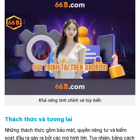
Khả năng tinh chỉnh và tùy biến
Thách thức và tương lai
Những thách thức gồm bảo mật, quyền riêng tư và kiểm
soát đầu ra gây ra bởi các mô hình lớn. Tuy nhiên, bằng cách