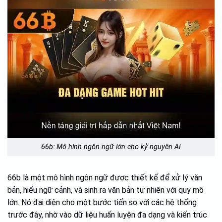
66b: Mô hình ngôn ngữ lớn cho kỷ nguyên AI
66b là một mô hình ngôn ngữ được thiết kế để xử lý văn
bản, hiểu ngữ cảnh, và sinh ra văn bản tự nhiên với quy mô
lớn. Nó đại diện cho một bước tiến so với các hệ thống
trước đây, nhờ vào dữ liệu huấn luyện đa dạng và kiến trúc