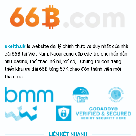
skeith.uk
là website đại lý chính thức và duy nhất của nhà
cái 66B tại Việt Nam. Ngoài cung cấp các trò chơi hấp dẫn
như casino, thể thao, nổ hũ, xổ số,... Chúng tôi còn đang
triển khai ưu đãi 66B tặng 57K chào đón thành viên mới
tham gia.
LIÊN KẾT NHANH