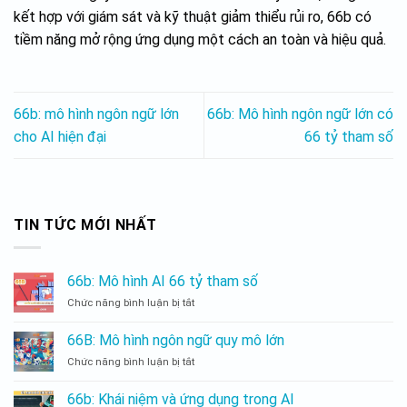
kết hợp với giám sát và kỹ thuật giảm thiểu rủi ro, 66b có
tiềm năng mở rộng ứng dụng một cách an toàn và hiệu quả.
66b: mô hình ngôn ngữ lớn
66b: Mô hình ngôn ngữ lớn có
cho AI hiện đại
66 tỷ tham số
TIN TỨC MỚI NHẤT
66b: Mô hình AI 66 tỷ tham số
Chức năng bình luận bị tắt
66b:
Mô
hình
66B: Mô hình ngôn ngữ quy mô lớn
AI
Chức năng bình luận bị tắt
66B:
66
Mô
tỷ
hình
tham
66b: Khái niệm và ứng dụng trong AI