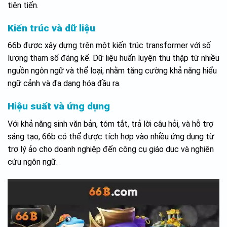
tiên tiến.
Kiến trúc và dữ liệu
66b được xây dựng trên một kiến trúc transformer với số
lượng tham số đáng kể. Dữ liệu huấn luyện thu thập từ nhiều
nguồn ngôn ngữ và thể loại, nhằm tăng cường khả năng hiểu
ngữ cảnh và đa dạng hóa đầu ra.
Hiệu suất và ứng dụng
Với khả năng sinh văn bản, tóm tắt, trả lời câu hỏi, và hỗ trợ
sáng tạo, 66b có thể được tích hợp vào nhiều ứng dụng từ
trợ lý ảo cho doanh nghiệp đến công cụ giáo dục và nghiên
cứu ngôn ngữ.