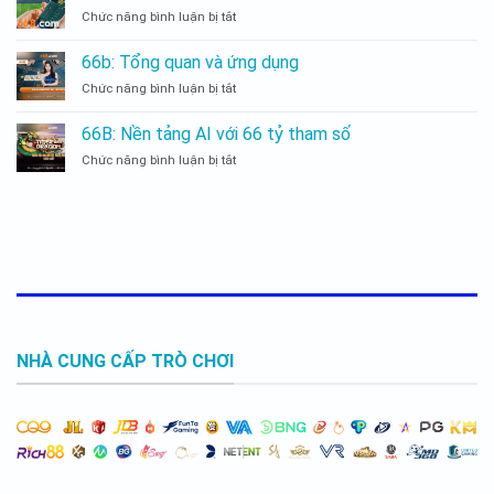
ngôn
số
Chức năng bình luận bị tắt
66b:
ngữ
Khái
quy
niệm
mô
66b: Tổng quan và ứng dụng
và
lớn
Chức năng bình luận bị tắt
66b:
ứng
Tổng
dụng
quan
trong
66B: Nền tảng AI với 66 tỷ tham số
và
AI
Chức năng bình luận bị tắt
66B:
ứng
Nền
dụng
tảng
AI
với
66
tỷ
tham
số
NHÀ CUNG CẤP TRÒ CHƠI