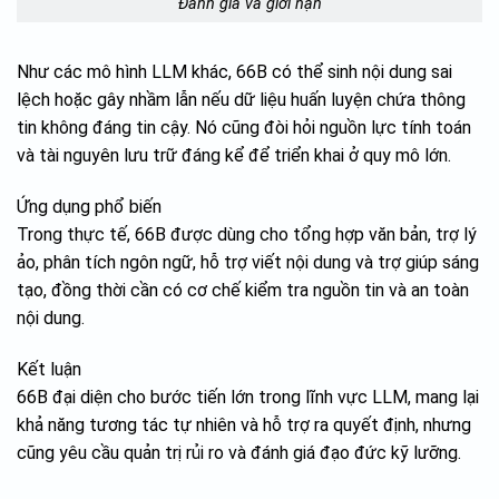
Đánh giá và giới hạn
Như các mô hình LLM khác, 66B có thể sinh nội dung sai
lệch hoặc gây nhầm lẫn nếu dữ liệu huấn luyện chứa thông
tin không đáng tin cậy. Nó cũng đòi hỏi nguồn lực tính toán
và tài nguyên lưu trữ đáng kể để triển khai ở quy mô lớn.
Ứng dụng phổ biến
Trong thực tế, 66B được dùng cho tổng hợp văn bản, trợ lý
ảo, phân tích ngôn ngữ, hỗ trợ viết nội dung và trợ giúp sáng
tạo, đồng thời cần có cơ chế kiểm tra nguồn tin và an toàn
nội dung.
Kết luận
66B đại diện cho bước tiến lớn trong lĩnh vực LLM, mang lại
khả năng tương tác tự nhiên và hỗ trợ ra quyết định, nhưng
cũng yêu cầu quản trị rủi ro và đánh giá đạo đức kỹ lưỡng.