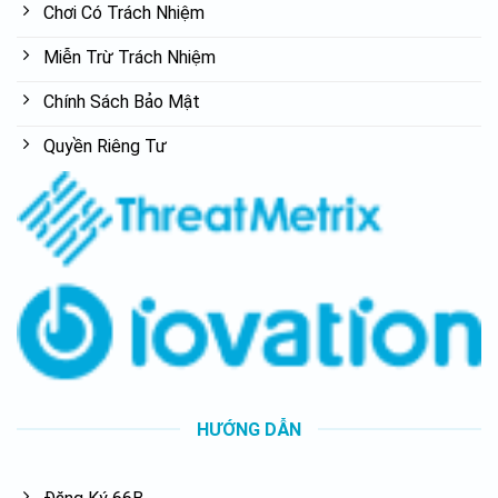
Chơi Có Trách Nhiệm
Miễn Trừ Trách Nhiệm
Chính Sách Bảo Mật
Quyền Riêng Tư
HƯỚNG DẪN