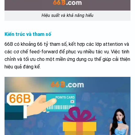
Hiệu suất và khả năng hiểu
Kiến trúc và tham số
66B có khoảng 66 tỷ tham số, kết hợp các lớp attention và
các cơ chế feed-forward để phục vụ nhiều tác vụ. Việc tinh
chỉnh và tối ưu cho một miền ứng dụng cụ thể giúp cải thiện
hiệu quả đáng kể.