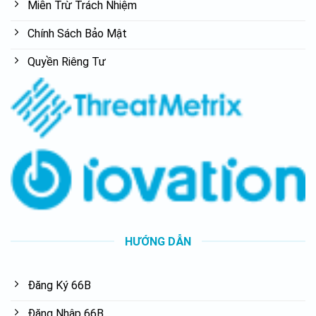
Miễn Trừ Trách Nhiệm
Chính Sách Bảo Mật
Quyền Riêng Tư
HƯỚNG DẪN
Đăng Ký 66B
Đăng Nhập 66B