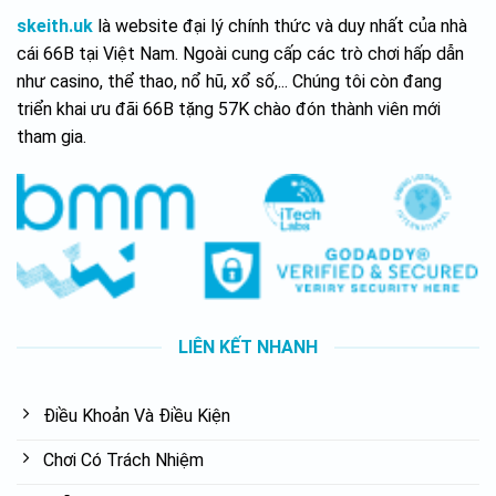
skeith.uk
là website đại lý chính thức và duy nhất của nhà
cái 66B tại Việt Nam. Ngoài cung cấp các trò chơi hấp dẫn
như casino, thể thao, nổ hũ, xổ số,... Chúng tôi còn đang
triển khai ưu đãi 66B tặng 57K chào đón thành viên mới
tham gia.
LIÊN KẾT NHANH
Điều Khoản Và Điều Kiện
Chơi Có Trách Nhiệm