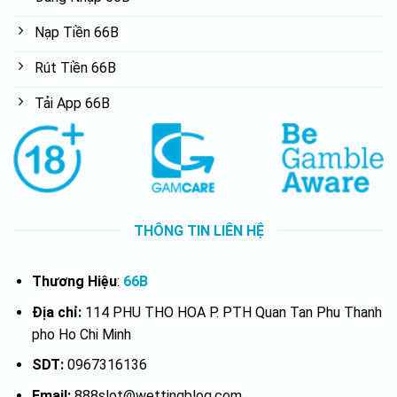
Nạp Tiền 66B
Rút Tiền 66B
Tải App 66B
THÔNG TIN LIÊN HỆ
Thương Hiệu
:
66B
Địa chỉ:
114 PHU THO HOA P. PTH Quan Tan Phu Thanh
pho Ho Chi Minh
SDT:
0967316136
Email:
888slot@wettingblog.com