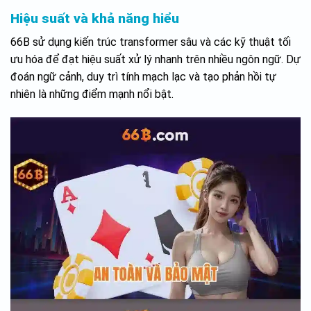
Hiệu suất và khả năng hiểu
66B sử dụng kiến trúc transformer sâu và các kỹ thuật tối
ưu hóa để đạt hiệu suất xử lý nhanh trên nhiều ngôn ngữ. Dự
đoán ngữ cảnh, duy trì tính mạch lạc và tạo phản hồi tự
nhiên là những điểm mạnh nổi bật.