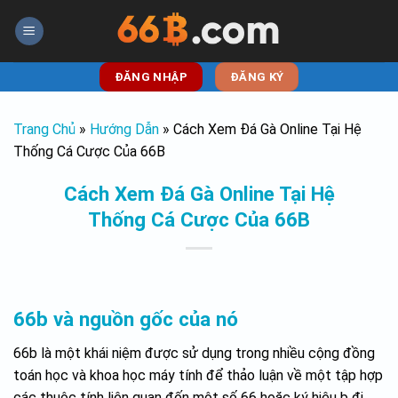
Skip
to
content
ĐĂNG NHẬP
ĐĂNG KÝ
Trang Chủ
»
Hướng Dẫn
»
Cách Xem Đá Gà Online Tại Hệ
Thống Cá Cược Của 66B
Cách Xem Đá Gà Online Tại Hệ
Thống Cá Cược Của 66B
66b và nguồn gốc của nó
66b là một khái niệm được sử dụng trong nhiều cộng đồng
toán học và khoa học máy tính để thảo luận về một tập hợp
các thuộc tính liên quan đến một số 66 hoặc ký hiệu b đi