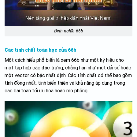
Định nghĩa 66b
Các tính chất toán học của 66b
Một cách hiểu phổ biến là xem 66b như một ký hiệu cho
một tập hợp các đặc trưng, chẳng hạn như một dải số hoặc
một vector có bậc nhất định. Các tính chất có thể bao gồm
tính đồng nhất, tính biến thiên và khả năng áp dụng trong
các bài toán tối ưu hóa hoặc mô phỏng.