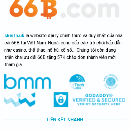
skeith.uk
là website đại lý chính thức và duy nhất của nhà
cái 66B tại Việt Nam. Ngoài cung cấp các trò chơi hấp dẫn
như casino, thể thao, nổ hũ, xổ số,... Chúng tôi còn đang
triển khai ưu đãi 66B tặng 57K chào đón thành viên mới
tham gia.
LIÊN KẾT NHANH