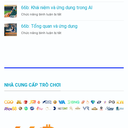
Mô
tỷ
hình
tham
66b: Khái niệm và ứng dụng trong AI
ngôn
số
Chức năng bình luận bị tắt
66b:
ngữ
Khái
quy
niệm
mô
66b: Tổng quan và ứng dụng
và
lớn
Chức năng bình luận bị tắt
66b:
ứng
Tổng
dụng
quan
trong
và
AI
ứng
dụng
NHÀ CUNG CẤP TRÒ CHƠI