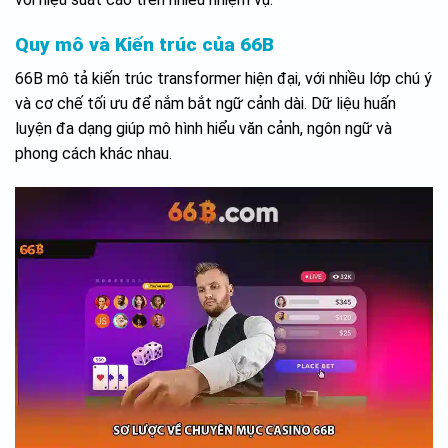
Quy mô và Kiến trúc của 66B
66B mô tả kiến trúc transformer hiện đại, với nhiều lớp chú ý
và cơ chế tối ưu để nắm bắt ngữ cảnh dài. Dữ liệu huấn
luyện đa dạng giúp mô hình hiểu văn cảnh, ngôn ngữ và
phong cách khác nhau.