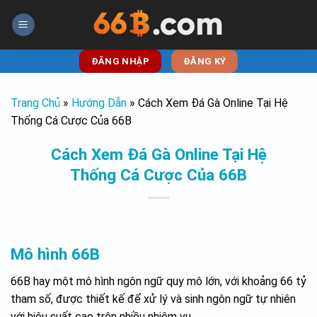
Skip
to
content
ĐĂNG NHẬP
ĐĂNG KÝ
Trang Chủ
»
Hướng Dẫn
»
Cách Xem Đá Gà Online Tại Hệ
Thống Cá Cược Của 66B
Cách Xem Đá Gà Online Tại Hệ
Thống Cá Cược Của 66B
Mô hình 66B
66B hay một mô hình ngôn ngữ quy mô lớn, với khoảng 66 tỷ
tham số, được thiết kế để xử lý và sinh ngôn ngữ tự nhiên
với hiệu suất cao trên nhiều nhiệm vụ.