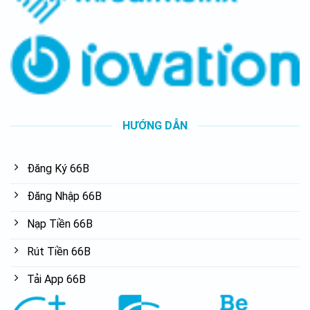
HƯỚNG DẪN
Đăng Ký 66B
Đăng Nhập 66B
Nạp Tiền 66B
Rút Tiền 66B
Tải App 66B