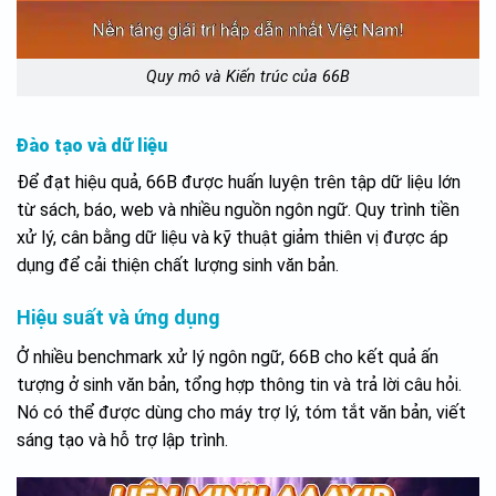
Quy mô và Kiến trúc của 66B
Đào tạo và dữ liệu
Để đạt hiệu quả, 66B được huấn luyện trên tập dữ liệu lớn
từ sách, báo, web và nhiều nguồn ngôn ngữ. Quy trình tiền
xử lý, cân bằng dữ liệu và kỹ thuật giảm thiên vị được áp
dụng để cải thiện chất lượng sinh văn bản.
Hiệu suất và ứng dụng
Ở nhiều benchmark xử lý ngôn ngữ, 66B cho kết quả ấn
tượng ở sinh văn bản, tổng hợp thông tin và trả lời câu hỏi.
Nó có thể được dùng cho máy trợ lý, tóm tắt văn bản, viết
sáng tạo và hỗ trợ lập trình.