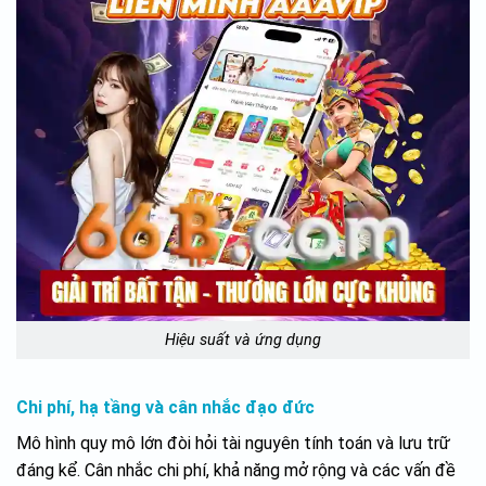
Hiệu suất và ứng dụng
Chi phí, hạ tầng và cân nhắc đạo đức
Mô hình quy mô lớn đòi hỏi tài nguyên tính toán và lưu trữ
đáng kể. Cân nhắc chi phí, khả năng mở rộng và các vấn đề